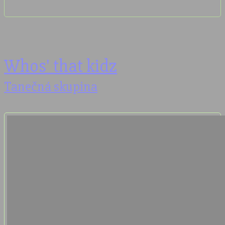
Whos' that kidz
Tanečná skupina