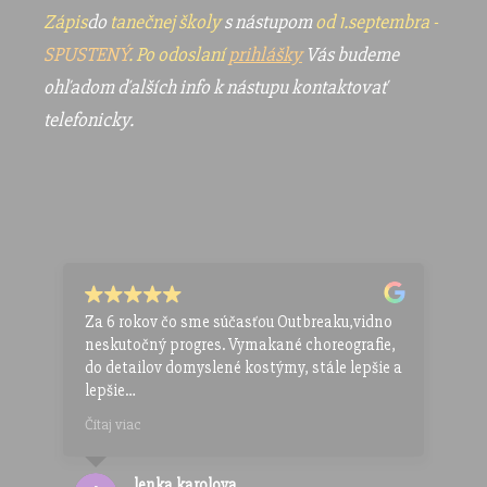
Zápis
do
tanečnej školy
s nástupom
od 1.septembra
-
SPUSTENÝ
. Po odoslaní
prihlášky
Vás budeme
ohľadom ďalších info k nástupu kontaktovať
telefonicky.
Za 6 rokov čo sme súčasťou Outbreaku,vidno
Dcé
ja
neskutočný progres. Vymakané choreografie,
rok
a
do detailov domyslené kostýmy, stále lepšie a
mož
lepšie
tan
ím
predstavenia. Najlepšie investovaný čas,
chc
Čítaj viac
Číta
energia a peniaze. Hlavne ak dieťa chodí na
zle
tréningy s úsmevom.
lenka karolova