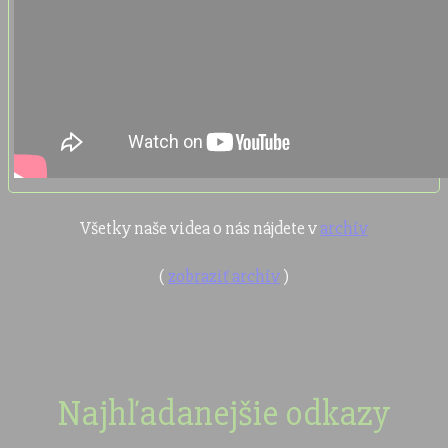
Všetky naše videa o nás nájdete v
archív
(
zobraziť archív
)
Najhľadanejšie odkazy