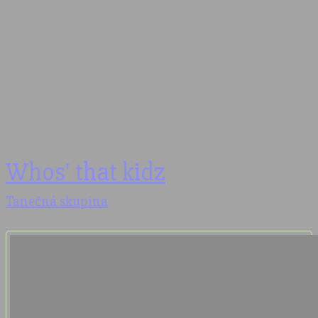
Whos' that kidz
Tanečná skupina