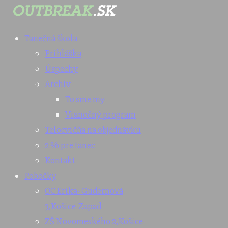
Tanečná škola
Prihláška
Úspechy
Archív
To sme my
Vianočný program
Telocvičňa na objednávku
2 % pre tanec
Kontakt
Pobočky
OC Erika- Gudernová
3,
Košice-Zapad
ZŠ Novomeského 2,
Košice-