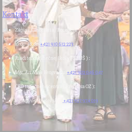
Kontakt
Zápis / Kancelária / Recepcia
10:00 -18:00
+421 910 612 223
Riaditeľka tanečnej školy ( SZUŠ ) :
Mgr. Art Nina Vengerová:
+421 902 046 047
CEO tanečného centra ( Predsesa OZ ):
Ing.Maroš Hrušovský:
+421 907 974 019