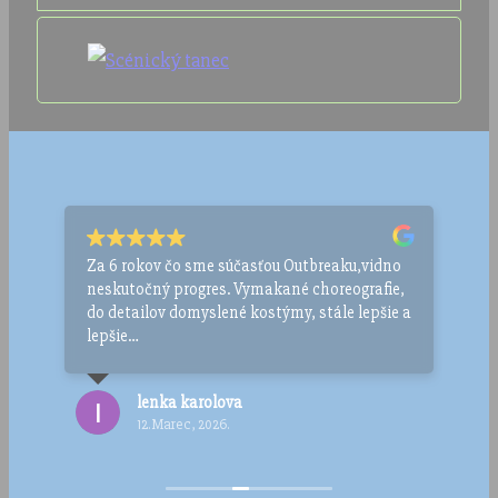
Za 6 rokov čo sme súčasťou Outbreaku,vidno
Dcé
ja
neskutočný progres. Vymakané choreografie,
rok
a
do detailov domyslené kostýmy, stále lepšie a
mož
lepšie
tan
ím
predstavenia. Najlepšie investovaný čas,
chc
energia a peniaze. Hlavne ak dieťa chodí na
zle
lenka karolova
tréningy s úsmevom.
12. Marec, 2026.