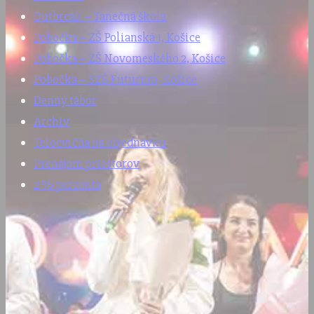
Outbreak – Tanečná škola
Pobočka – ZŠ Polianská 1, Košice
Pobočka – ZŠ Novomeského 2, Košice
Pobočka – SZŠ Futurum, Košice
Denný tábor
Archív
Telocvičňa na objednávku
Prenájom priestorov
2 % percenta