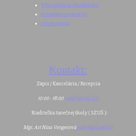
Telocvičňa na objednávku
Prenájom priestorov
2 % percenta
Kontakt:
Zápis / Kancelária / Recepcia
10:00 - 18:00
+421 910 612 223
Riaditeľka tanečnej školy ( SZUŠ ):
Mgr. Art Nina Vengerová
+421 902 046 047