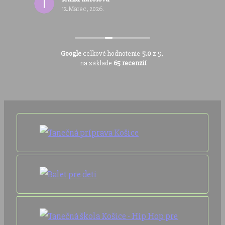
12. Marec, 2026.
Google
celkové hodnotenie
5.0
z 5,
na základe
65 recenzií