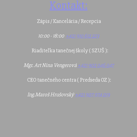
Kontakt:
Zápis / Kancelária / Recepcia
10:00 - 18:00
+421 910 612 223
Riaditeľka tanečnej školy ( SZUŠ ):
Mgr. Art Nina Vengerová
+421 902 046 047
CEO tanečného centra ( Predseda OZ ):
Ing.Maroš Hrušovský
+421 907 974 019