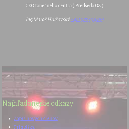
CEO tanečného centra ( Predseda OZ ):
Ing.Maroš Hrušovský
+421 907 974 019
Najhľadanejšie odkazy
Zápis nových členov
Prihláška