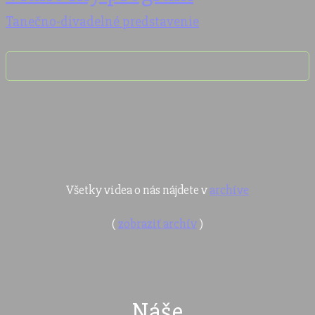
Tanečno-divadelné predstavenie
Všetky videa o nás nájdete v
archíve
(
zobraziť archív
)
Náše