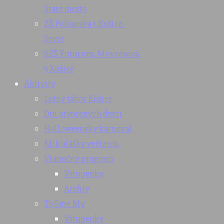
Staré mesto
ZŠ Polianská 1,
Košice-
Sever
SZŠ Futurum, Moyzesova
5 Košice
Aktivity
Letný tábor Košice
Dni otvorených dverí
Halloweensky karneval
Mikulášky večierok
Vianočný program
Vstupenky
Archív
To Sme My
Vstupenky