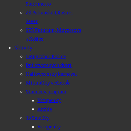
Staré mesto
ZŠ Polianská 1,
Košice-
Sever
SZŠ Futurum, Moyzesova
5 Košice
Aktivity
Letný tábor Košice
Dni otvorených dverí
Halloweensky karneval
Mikulášky večierok
Vianočný program
Vstupenky
Archív
To Sme My
Vstupenky