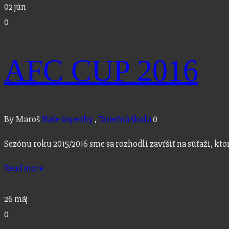
02
jún
0
AFC CUP 2016
By Maroš
Naše úspechy
,
Tanečná škola
0
Sezónu roku 2015/2016 sme sa rozhodli zavŕšiť na súťaži, kt
Read more
26
máj
0