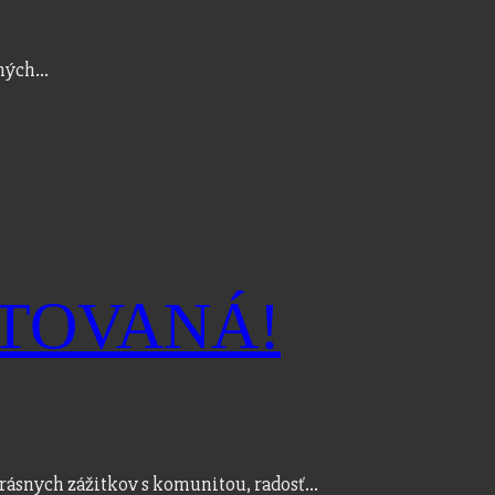
ených…
ARTOVANÁ!
 krásnych zážitkov s komunitou, radosť…