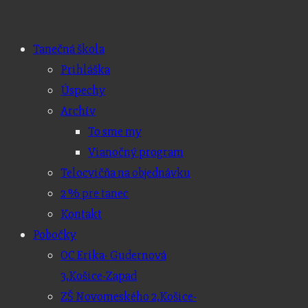
Tanečná škola
Prihláška
Úspechy
Archív
To sme my
Vianočný program
Telocvičňa na objednávku
2 % pre tanec
Kontakt
Pobočky
OC Erika- Gudernová
3,
Košice-Zapad
ZŠ Novomeského 2,
Košice-