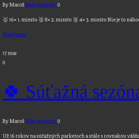
By Maroš
Naše úspechy
0
🥇 16× 1. miesto 🥈 8× 2. miesto 🥉 4× 3. miesto Nie je to 
Read more
17
mar
0
🍀 Súťažná sez
By Maroš
Naše úspechy
0
Už 16 rokov na súťažných parketoch a stále s rovnakou vášň