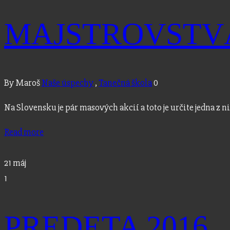
MAJSTROVSTVÁ
By Maroš
Naše úspechy
,
Tanečná škola
0
Na Slovensku je pár masových akcií a toto je určite jedna 
Read more
21
máj
1
PREDETA 2016