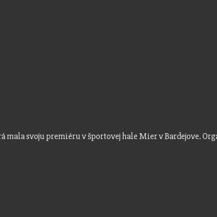
orá mala svoju premiéru v športovej hale Mier v Bardejove. Or