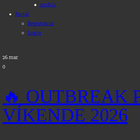
Archív
Portal
Registrácia
Login
26
mar
0
🔥 OUTBREAK
VÍKENDE 2026