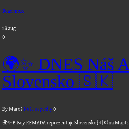
Read more
28
aug
0
🌍✨ DNES Náš A
Slovensko 🇸🇰
By Maroš
Naše úspechy
0
🌍✨ B-Boy KEMADA reprezentuje Slovensko 🇸🇰 na Majstrovs