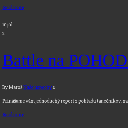
Read more
10
júl
2
Battle na POHOD
By Maroš
Naše úspechy
0
Prinášame vám jednoduchý report z pohľadu tanečníkov, na 
Read more