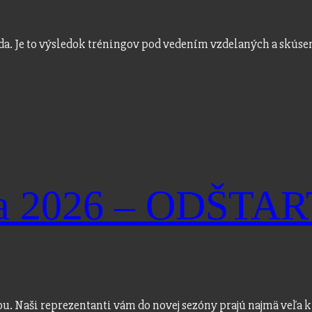
náhoda. Je to výsledok tréningov pod vedením vzdelaných a skús
óna 2026 – ODŠT
ou. Naši reprezentanti vám do novej sezóny prajú najmä veľa